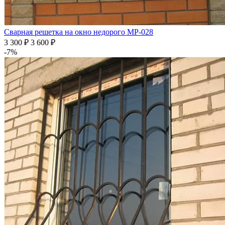
Сварная решетка на окно недорого МР-028
3 300
₽
3 600 ₽
-7%