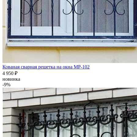
Кованая сварная решетка на окна МР-102
4 950
₽
новинка
-9%