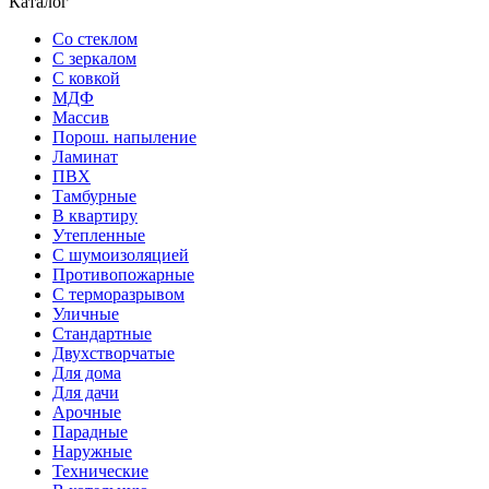
Каталог
Со стеклом
С зеркалом
С ковкой
МДФ
Массив
Порош. напыление
Ламинат
ПВХ
Тамбурные
В квартиру
Утепленные
С шумоизоляцией
Противопожарные
С терморазрывом
Уличные
Стандартные
Двухстворчатые
Для дома
Для дачи
Арочные
Парадные
Наружные
Технические