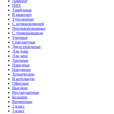
Ламинат
ПВХ
Тамбурные
В квартиру
Утепленные
С шумоизоляцией
Противопожарные
С терморазрывом
Уличные
Стандартные
Двухстворчатые
Для дома
Для дачи
Арочные
Парадные
Наружные
Технические
В котельную
Офисные
Высокие
Нестандартные
Большие
Временные
2 класс
3 класс