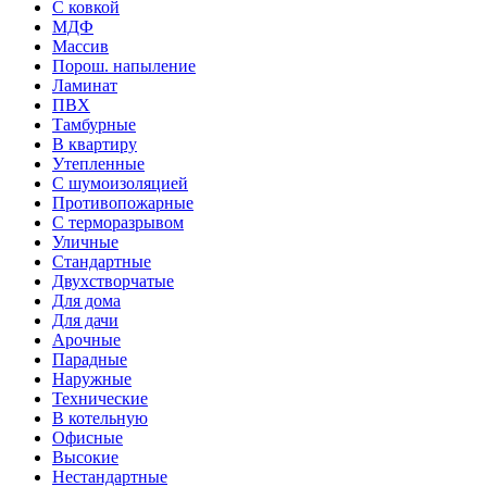
С ковкой
МДФ
Массив
Порош. напыление
Ламинат
ПВХ
Тамбурные
В квартиру
Утепленные
С шумоизоляцией
Противопожарные
С терморазрывом
Уличные
Стандартные
Двухстворчатые
Для дома
Для дачи
Арочные
Парадные
Наружные
Технические
В котельную
Офисные
Высокие
Нестандартные