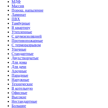
МДФ
Массив
Порош. напыление
Ламинат
ПВХ
Тамбурные
В квартиру
Утепленные
С шумоизоляцией
Противопожарные
С терморазрывом
Уличные
Стандартные
Двухстворчатые
Для дома
Для дачи
Арочные
Парадные
Наружные
Технические
В котельную
Офисные
Высокие
Нестандартные
Большие