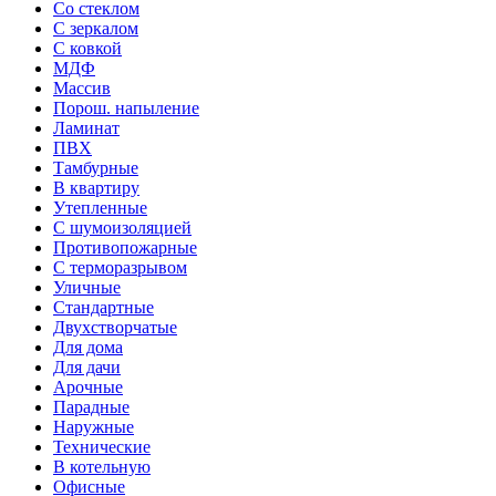
Со стеклом
С зеркалом
С ковкой
МДФ
Массив
Порош. напыление
Ламинат
ПВХ
Тамбурные
В квартиру
Утепленные
С шумоизоляцией
Противопожарные
С терморазрывом
Уличные
Стандартные
Двухстворчатые
Для дома
Для дачи
Арочные
Парадные
Наружные
Технические
В котельную
Офисные