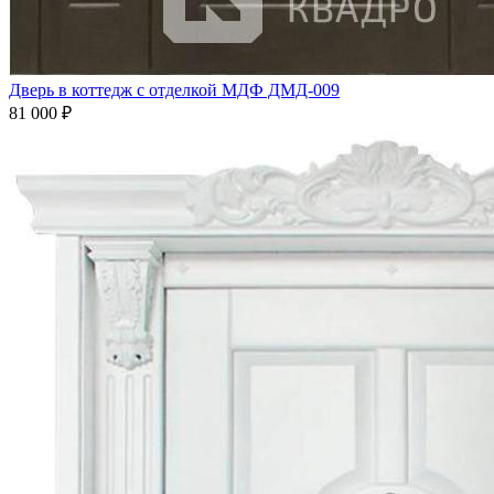
Дверь в коттедж с отделкой МДФ ДМД-009
81 000
₽